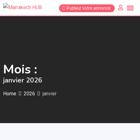
Skip
Publiez votre annonce
to
content
Mois :
janvier 2026
Home
2026
janvier