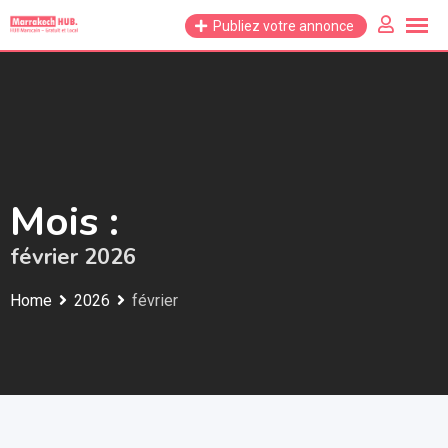
Skip
Publiez votre annonce
to
content
Mois :
février 2026
Home
2026
février